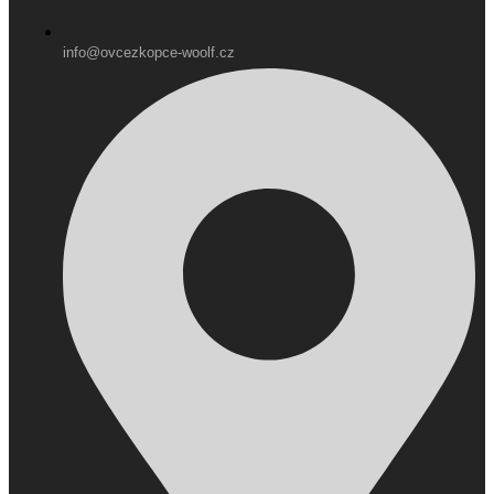
info@ovcezkopce-woolf.cz