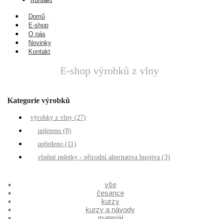
Domů
E-shop
O nás
Novinky
Kontakt
E-shop výrobků z vlny
Kategorie výrobků
výrobky z vlny
(27)
upleteno
(8)
upředeno
(11)
vlněné peletky - přirodní alternativa hnojiva
(3)
vše
česance
kurzy
kurzy a návody
materiál