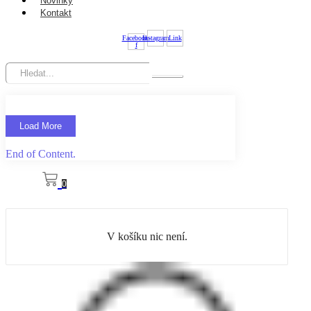
Novinky
Kontakt
Facebook-
Instagram
Link
f
Load More
End of Content.
0
V košíku nic není.