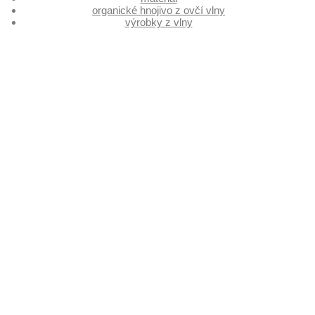
organické hnojivo z ovčí vlny
výrobky z vlny