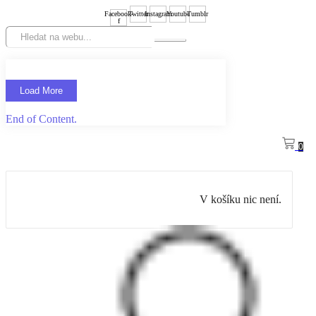
Facebook-
Twitter
Instagram
Youtube
Tumblr
f
Load More
End of Content.
0
V košíku nic není.