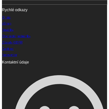
Rychlé odkazy
O nás
eShop
Novinky
Obchodní podmínky
Zásady GDPR
Cookies
Newsletter
Kontaktní údaje