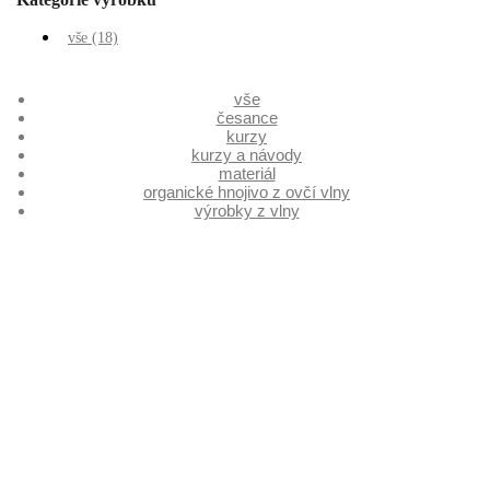
vše
(18)
vše
česance
kurzy
kurzy a návody
materiál
organické hnojivo z ovčí vlny
výrobky z vlny