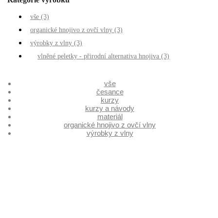
vše
(3)
organické hnojivo z ovčí vlny
(3)
výrobky z vlny
(3)
vlněné peletky - přirodní alternativa hnojiva
(3)
vše
česance
kurzy
kurzy a návody
materiál
organické hnojivo z ovčí vlny
výrobky z vlny