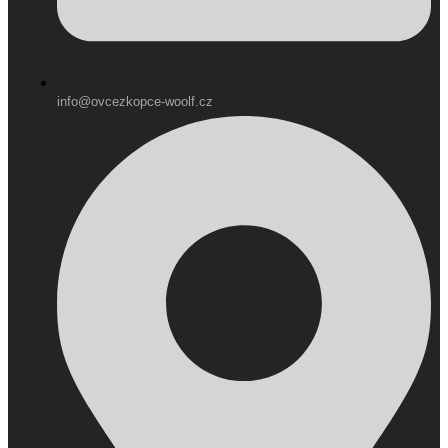
info@ovcezkopce-woolf.cz