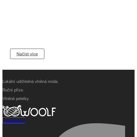
Načíst více
Konec zobrazení
Lokální udržitelná vlněná móda.
Ruční příze.
Vlněné peletky.
Facebook-f