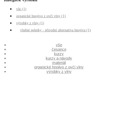
vše
(1)
organické hnojivo z ovčí vlny
(1)
výrobky z vlny
(1)
vlněné peletky - přirodní alternativa hnojiva
(1)
vše
česance
kurzy
kurzy a návody
materiál
organické hnojivo z ovčí vlny
výrobky z vlny