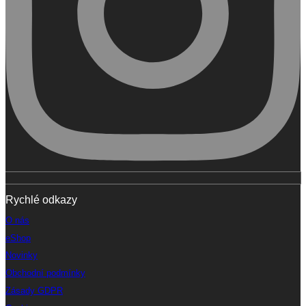
Rychlé odkazy
O nás
eShop
Novinky
Obchodní podmínky
Zásady GDPR