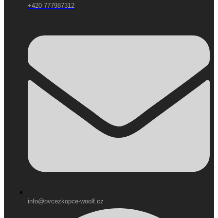
+420 777987312
info@ovcezkopce-woolf.cz