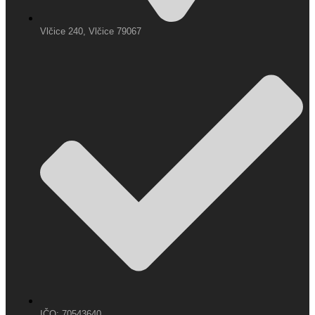
Vlčice 240, Vlčice 79067
IČO: 70543640