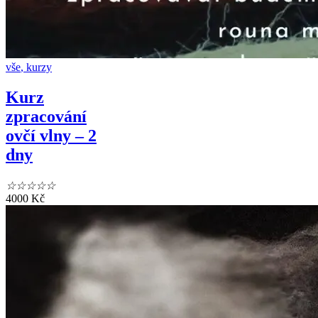
vše
,
kurzy
Kurz
zpracování
ovčí vlny – 2
dny
☆
☆
☆
☆
☆
4000
Kč