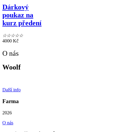
Dárkový
poukaz na
kurz předení
☆
☆
☆
☆
☆
4000
Kč
O nás
Woolf
Udržitelná pletená móda z hor
Další info
Farma
2026
O nás