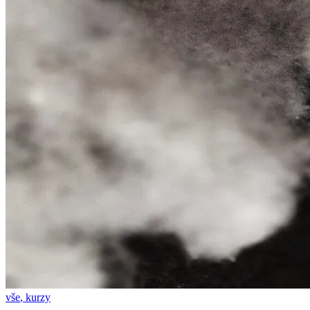
vše
,
kurzy