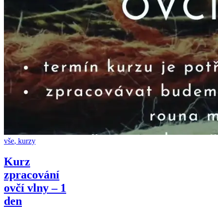
vše
,
kurzy
Kurz
zpracování
ovčí vlny – 1
den